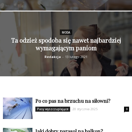
MODA
Ta odzież spodoba się nawet najbardziej
wymagającym paniom
Redakcja
-
13 lutego 2021
Po co pas na brzuchu na siłowni?
20 stycznia 2025
Pasy wyszczuplające
0
Jaki dobry parasol na balkon?