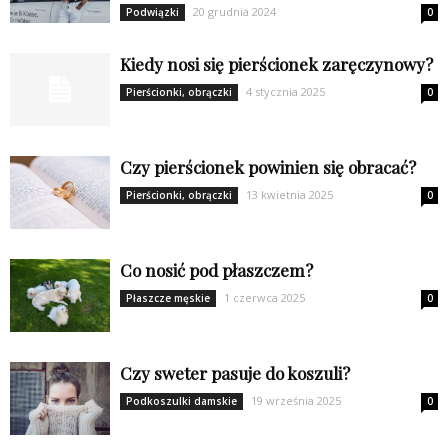
20 grudnia 2024
Podwiązki
0
Kiedy nosi się pierścionek zaręczynowy?
4 stycznia 2025
Pierścionki, obrączki
0
Czy pierścionek powinien się obracać?
13 kwietnia 2025
Pierścionki, obrączki
0
Co nosić pod płaszczem?
1 czerwca 2025
Płaszcze męskie
0
Czy sweter pasuje do koszuli?
19 września 2025
Podkoszulki damskie
0