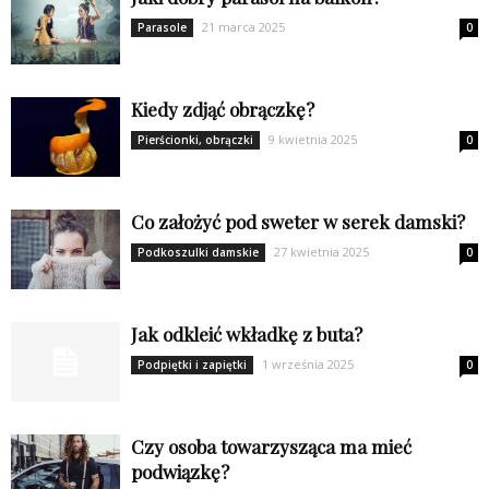
21 marca 2025
Parasole
0
Kiedy zdjąć obrączkę?
9 kwietnia 2025
Pierścionki, obrączki
0
Co założyć pod sweter w serek damski?
27 kwietnia 2025
Podkoszulki damskie
0
Jak odkleić wkładkę z buta?
1 września 2025
Podpiętki i zapiętki
0
Czy osoba towarzysząca ma mieć
podwiązkę?