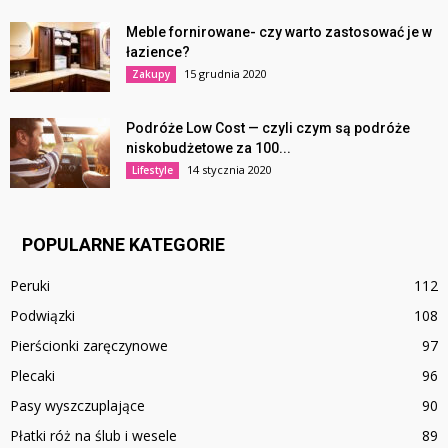
Meble fornirowane- czy warto zastosować je w
łazience?
15 grudnia 2020
Zakupy
Podróże Low Cost — czyli czym są podróże
niskobudżetowe za 100...
14 stycznia 2020
Lifestyle
POPULARNE KATEGORIE
Peruki
112
Podwiązki
108
Pierścionki zaręczynowe
97
Plecaki
96
Pasy wyszczuplające
90
Płatki róż na ślub i wesele
89