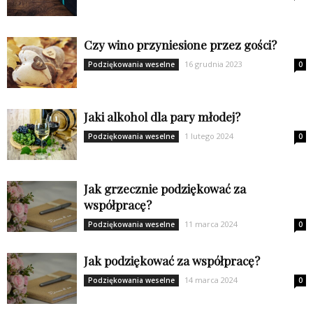
Czy wino przyniesione przez gości?
16 grudnia 2023
Podziękowania weselne
0
Jaki alkohol dla pary młodej?
1 lutego 2024
Podziękowania weselne
0
Jak grzecznie podziękować za
współpracę?
11 marca 2024
Podziękowania weselne
0
Jak podziękować za współpracę?
14 marca 2024
Podziękowania weselne
0