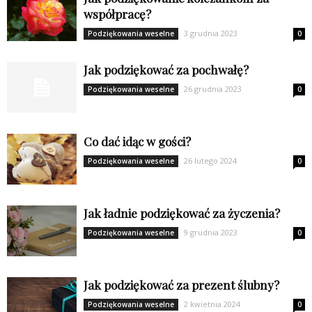
współpracę?
3 grudnia 2023
Podziękowania weselne
0
Jak podziękować za pochwałę?
26 grudnia 2023
Podziękowania weselne
0
Co dać idąc w gości?
26 lutego 2024
Podziękowania weselne
0
Jak ładnie podziękować za życzenia?
9 grudnia 2023
Podziękowania weselne
0
Jak podziękować za prezent ślubny?
2 kwietnia 2024
Podziękowania weselne
0