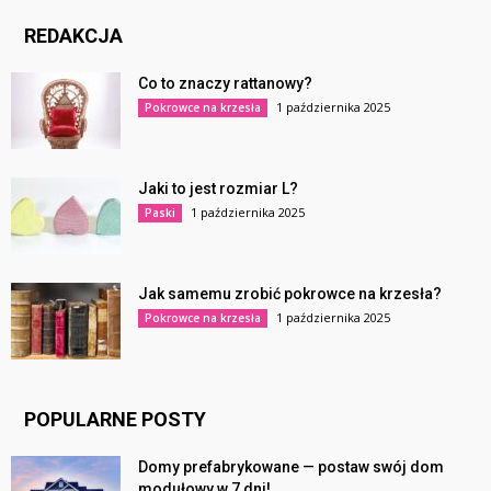
REDAKCJA
Co to znaczy rattanowy?
1 października 2025
Pokrowce na krzesła
Jaki to jest rozmiar L?
1 października 2025
Paski
Jak samemu zrobić pokrowce na krzesła?
1 października 2025
Pokrowce na krzesła
POPULARNE POSTY
Domy prefabrykowane — postaw swój dom
modułowy w 7 dni!