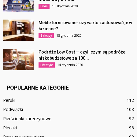
13 stycznia 2020
Dom
Meble fornirowane- czy warto zastosować je w
łazience?
15 grudnia 2020
Zakupy
Podróże Low Cost — czyli czym są podróże
niskobudżetowe za 100...
14 stycznia 2020
Lifestyle
POPULARNE KATEGORIE
Peruki
112
Podwiązki
108
Pierścionki zaręczynowe
97
Plecaki
96
Pasy wyszczuplające
90