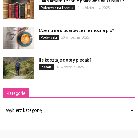
Jak samemu zrobić pokrowce na krzesła?
1 października 2025
Pokrowce na krzesła
Czemu na studniówce nie można pić?
30 września 2025
Podwiązki
Ile kosztuje dobry plecak?
30 września 2025
Plecaki
Kategorie
Kategorie