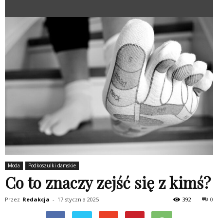
Moda
Podkoszulki damskie
Co to znaczy zejść się z kimś?
Przez
Redakcja
-
17 stycznia 2025
392
0