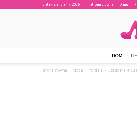
piątek, sierpień 7, 2026
Strona główna
O nas
R
DOM
LI
Strona główna
Moda
Portfele
Czego nie kupuje