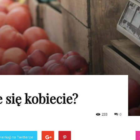
 się kobiecie?
233
0
ierkaj) na Twitterze