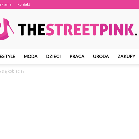
eklama
Kontakt
FESTYLE
MODA
DZIECI
PRACA
URODA
ZAKUPY
TheStreetPink.pl
 się kobiecie?