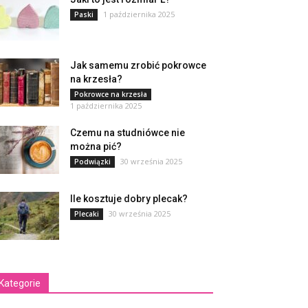
1 października 2025
Paski
Jak samemu zrobić pokrowce
na krzesła?
Pokrowce na krzesła
1 października 2025
Czemu na studniówce nie
można pić?
30 września 2025
Podwiązki
Ile kosztuje dobry plecak?
30 września 2025
Plecaki
Kategorie