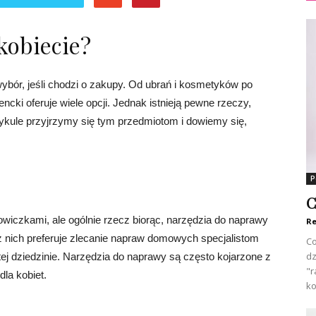
kobiecie?
ybór, jeśli chodzi o zakupy. Od ubrań i kosmetyków po
cki oferuje wiele opcji. Jednak istnieją pewne rzeczy,
tykule przyjrzymy się tym przedmiotom i dowiemy się,
P
C
wiczkami, ale ogólnie rzecz biorąc, narzędzia do naprawy
Re
e z nich preferuje zlecanie napraw domowych specjalistom
Co
dz
ej dziedzinie. Narzędzia do naprawy są często kojarzone z
"r
la kobiet.
ko