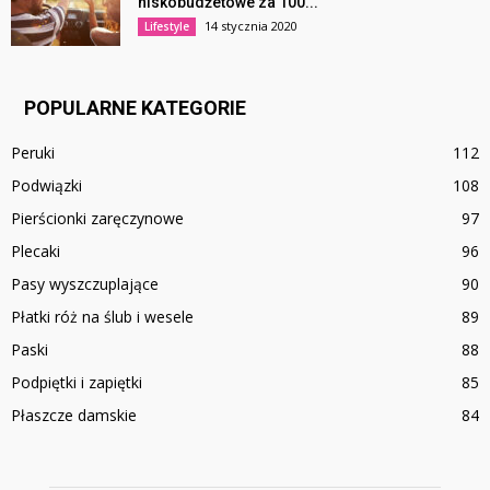
niskobudżetowe za 100...
14 stycznia 2020
Lifestyle
POPULARNE KATEGORIE
Peruki
112
Podwiązki
108
Pierścionki zaręczynowe
97
Plecaki
96
Pasy wyszczuplające
90
Płatki róż na ślub i wesele
89
Paski
88
Podpiętki i zapiętki
85
Płaszcze damskie
84