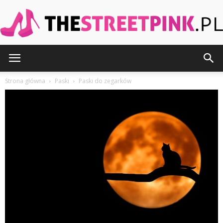
TheStreetPink.pl
Strona główna
Paski
Paski do zegarków