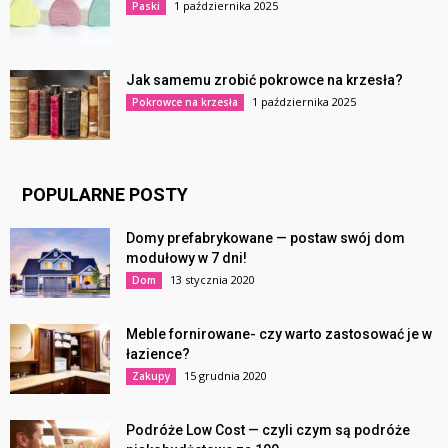
1 października 2025
Paski
Jak samemu zrobić pokrowce na krzesła?
1 października 2025
Pokrowce na krzesła
POPULARNE POSTY
Domy prefabrykowane — postaw swój dom
modułowy w 7 dni!
13 stycznia 2020
Dom
Meble fornirowane- czy warto zastosować je w
łazience?
15 grudnia 2020
Zakupy
Podróże Low Cost — czyli czym są podróże