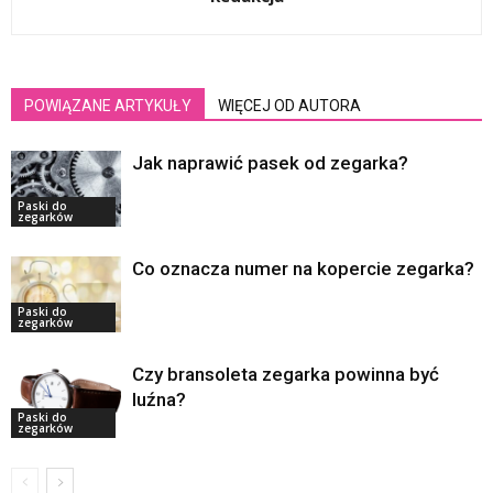
POWIĄZANE ARTYKUŁY
WIĘCEJ OD AUTORA
Jak naprawić pasek od zegarka?
Paski do
zegarków
Co oznacza numer na kopercie zegarka?
Paski do
zegarków
Czy bransoleta zegarka powinna być
luźna?
Paski do
zegarków