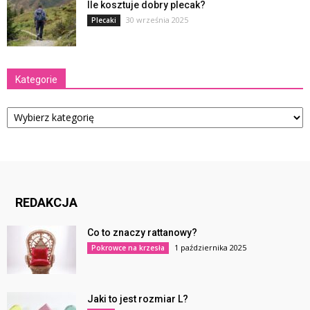
Ile kosztuje dobry plecak?
30 września 2025
Plecaki
Kategorie
Kategorie
REDAKCJA
Co to znaczy rattanowy?
1 października 2025
Pokrowce na krzesła
Jaki to jest rozmiar L?