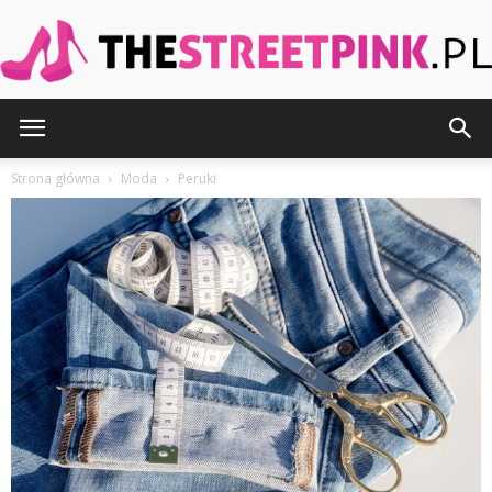
TheStreetPink.pl
Strona główna
Moda
Peruki