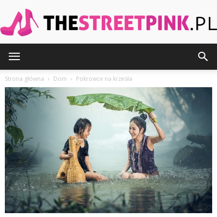
TheStreetPink.pl
Strona główna
Dom
Pokrowce na krzesła