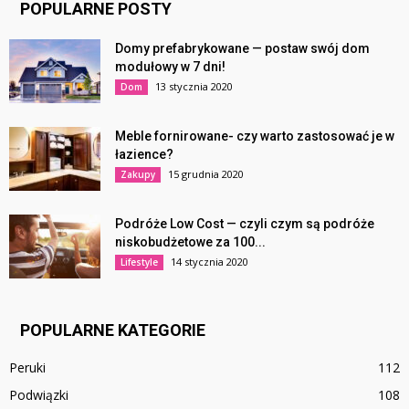
POPULARNE POSTY
Domy prefabrykowane — postaw swój dom
modułowy w 7 dni!
13 stycznia 2020
Dom
Meble fornirowane- czy warto zastosować je w
łazience?
15 grudnia 2020
Zakupy
Podróże Low Cost — czyli czym są podróże
niskobudżetowe za 100...
14 stycznia 2020
Lifestyle
POPULARNE KATEGORIE
Peruki
112
Podwiązki
108