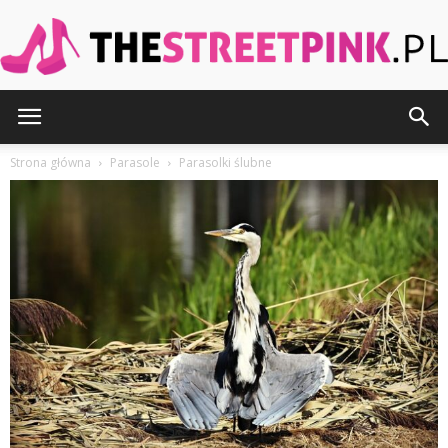
TheStreetPink.pl
Strona główna
Parasole
Parasolki ślubne