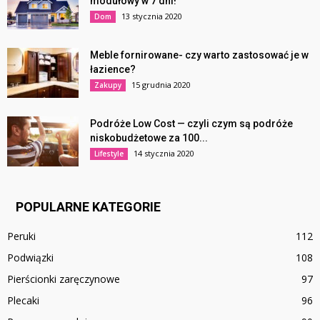
modułowy w 7 dni!
13 stycznia 2020
Dom
Meble fornirowane- czy warto zastosować je w
łazience?
15 grudnia 2020
Zakupy
Podróże Low Cost — czyli czym są podróże
niskobudżetowe za 100...
14 stycznia 2020
Lifestyle
POPULARNE KATEGORIE
Peruki
112
Podwiązki
108
Pierścionki zaręczynowe
97
Plecaki
96