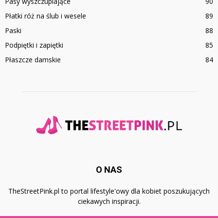
Pasy wyszczuplające
90
Płatki róż na ślub i wesele
89
Paski
88
Podpiętki i zapiętki
85
Płaszcze damskie
84
O NAS
TheStreetPink.pl to portal lifestyle'owy dla kobiet poszukujących
ciekawych inspiracji.