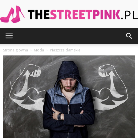
TheStreetPink.pl
Strona główna
Moda
Płaszcze damskie