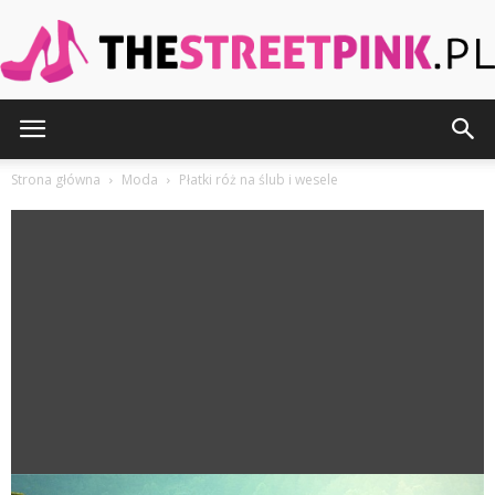
TheStreetPink.pl
Strona główna
Moda
Płatki róż na ślub i wesele