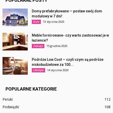
POPULARNE POSTY
Domy prefabrykowane — postaw swój dom
modułowy w 7 dni!
13 stycznia 2020
Dom
Meble fornirowane- czy warto zastosować je w
łazience?
15 grudnia 2020
Zakupy
Podróże Low Cost — czyli czym są podróże
niskobudżetowe za 100...
14 stycznia 2020
Lifestyle
POPULARNE KATEGORIE
Peruki
112
Podwiązki
108