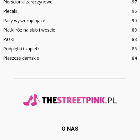
Pierścionki zaręczynowe
97
Plecaki
96
Pasy wyszczuplające
90
Płatki róż na ślub i wesele
89
Paski
88
Podpiętki i zapiętki
85
Płaszcze damskie
84
O NAS