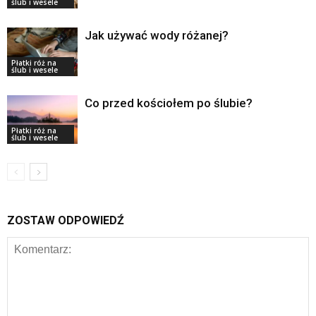
ślub i wesele
Jak używać wody różanej?
Płatki róż na
ślub i wesele
Co przed kościołem po ślubie?
Płatki róż na
ślub i wesele
ZOSTAW ODPOWIEDŹ